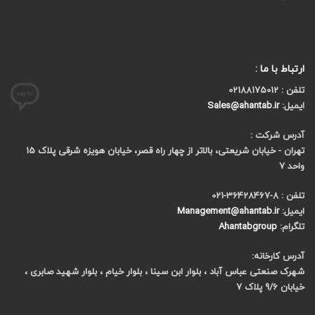
ارتباط با ما :
تلفن : 02188175012
ایمیل:
Sales@ahantab.ir
آدرس شرکت :
تهران - خیابان شریعتی، بالاتر از چهار راه قصر، خیابان هویزه شرقی پلاک 15
واحد 7
تلفن : 8-36428467-021
ایمیل:
Management@ahantab.ir
تلگرام:
Ahantabgroup
آدرس کارخانه:
شهرک صنعتی عباس آباد ، بلوار ابن سینا ، بلوار خیام ، بلوار شهید صابری ،
خیابان 9/6 پلاک 7