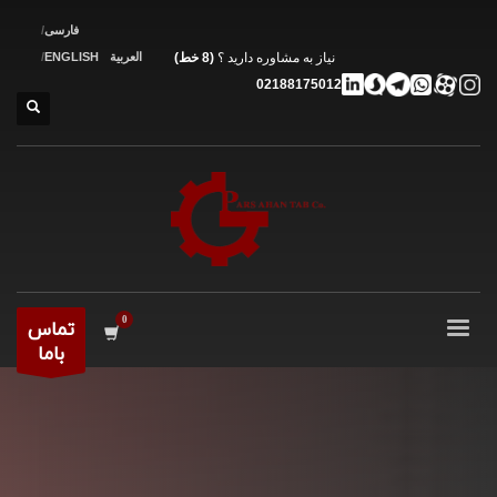
فارسی
نیاز به مشاوره دارید ؟
(8 خط)
العربية
ENGLISH
02188175012
تماس
باما