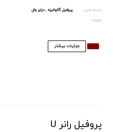
دسته بندی :
پروفیل گالوانیزه
,
درای وال
TAGS
جزئیات بیشتر
پروفیل رانر U