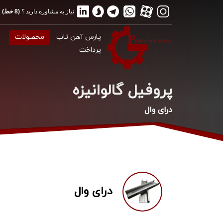
نیاز به مشاوره دارید ؟
(8 خط) 02188175012
پارس آهن تاب
محصولات
گ
پرداخت
پروفیل گالوانیزه
درای وال
درای وال