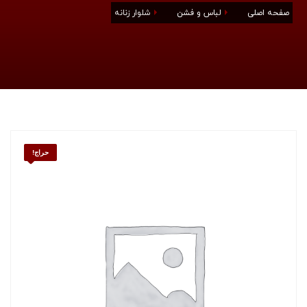
صفحه اصلی
لباس و فشن
شلوار زنانه
حراج!