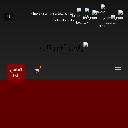
نیاز به مشاوره دارید ؟
(8 خط)
02188175012
تماس
باما