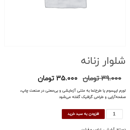
شلوار زنانه
قیمت
قیمت
39.000
تومان
35.000
تومان
اصلی
فعلی
39.000 تومان
35.000 توم
لورم ایپسوم یا طرح‌نما به متنی آزمایشی و بی‌معنی در صنعت چاپ،
بود.
است.
صفحه‌آرایی و طراحی گرافیک گفته می‌شود
شلوار
افزودن به سبد خرید
زنانه
عدد
دسته:
آرایشی
,
لباس و فشن