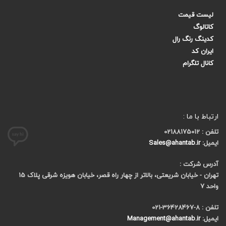
لیست قیمت
کاتالوگ
کدینگ رنگ رال
ایران کد
کانال تلگرام
ارتباط با ما :
تلفن : 02188175012
ایمیل:
Sales@ahantab.ir
آدرس شرکت :
تهران - خیابان شریعتی، بالاتر از چهار راه قصر، خیابان هویزه شرقی پلاک 15
واحد 7
تلفن : 8-36428467-021
ایمیل:
Management@ahantab.ir