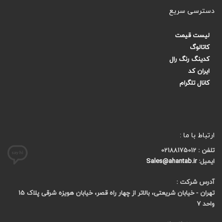
دسترسی سریع
لیست قیمت
کاتالوگ
کدینگ رنگ رال
ایران کد
کانال تلگرام
ارتباط با ما :
تلفن : 02188175012
ایمیل:
Sales@ahantab.ir
آدرس شرکت :
تهران - خیابان شریعتی، بالاتر از چهار راه قصر، خیابان هویزه شرقی پلاک 15
واحد 7