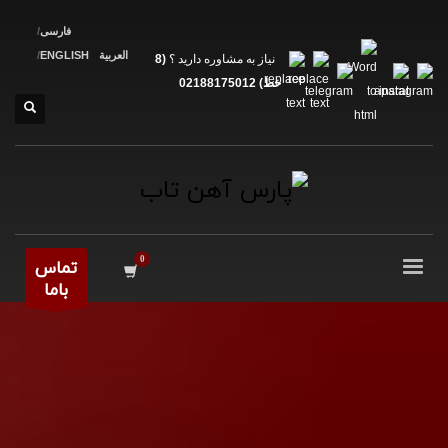
فارسی
العربية
ENGLISH
نیاز به مشاوره دارید ؟
(8
خط) 02188175012
تماس
باما