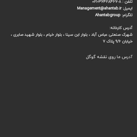
تلفن : 8-36428467-021
ایمیل:
Management@ahantab.ir
تلگرام:
Ahantabgroup
آدرس کارخانه:
شهرک صنعتی عباس آباد ، بلوار ابن سینا ، بلوار خیام ، بلوار شهید صابری ،
خیابان 9/6 پلاک 7
آدرس ما روی نقشه گوگل