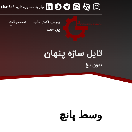
نیاز به مشاوره دارید ؟
(8 خط) 02188175012
پارس آهن تاب
محصولات
گ
پرداخت
تایل سازه پنهان
بدون پخ
وسط پانچ