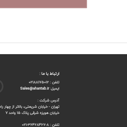
ارتباط با ما :
تلفن : 02188175012
ایمیل:
Sales@ahantab.ir
آدرس شرکت :
تهران - خیابان شریعتی، بالاتر از چهار را
خیابان هویزه شرقی پلاک 15 واحد 7
تلفن : 8-36428467-021