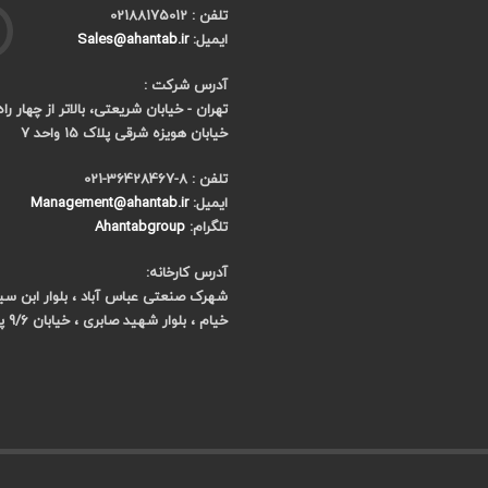
تلفن : 02188175012
ایمیل:
Sales@ahantab.ir
آدرس شرکت :
تهران - خیابان شریعتی، بالاتر از چهار را
خیابان هویزه شرقی پلاک 15 واحد 7
تلفن : 8-36428467-021
ایمیل:
Management@ahantab.ir
تلگرام:
Ahantabgroup
آدرس کارخانه:
شهرک صنعتی عباس آباد ، بلوار ابن سینا 
خیام ، بلوار شهید صابری ، خیابان 9/6 پلاک 7