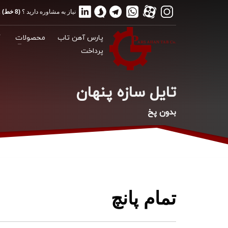
نیاز به مشاوره دارید ؟
(8 خط) 02188175012
پارس آهن تاب
محصولات
گ
پرداخت
تایل سازه پنهان
بدون پخ
تمام پانچ