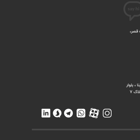
ه قصر،
، بلوار