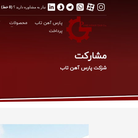
نیاز به مشاوره دارید ؟
(8 خط) 02188175012
پارس آهن تاب
محصولات
گ
پرداخت
مشارکت
شزکت پارس آهن تاب