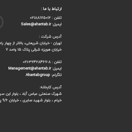
ارتباط با ما :
تلفن : 02188175012
ایمیل:
Sales@ahantab.ir
آدرس شرکت :
تهران - خیابان شریعتی، بالاتر از چهار را
خیابان هویزه شرقی پلاک 15 واحد 7
تلفن : 8-36428467-021
ایمیل:
Management@ahantab.ir
تلگرام:
Ahantabgroup
آدرس کارخانه:
شهرک صنعتی عباس آباد ، بلوار ابن سینا 
خیام ، بلوار شهید صابری ، خیابان 9/6 پلاک 7