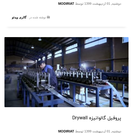
دوشنبه, 01 اردیبهشت 1399
توسط
MODIRIAT
نوشته شده در :
گالری ویدئو
پروفیل گالوانیزه Drywall
دوشنبه, 01 اردیبهشت 1399
توسط
MODIRIAT