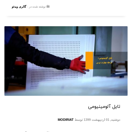
نوشته شده در :
گالری ویدئو
تایل آلومینیومی
دوشنبه, 01 اردیبهشت 1399
توسط
MODIRIAT