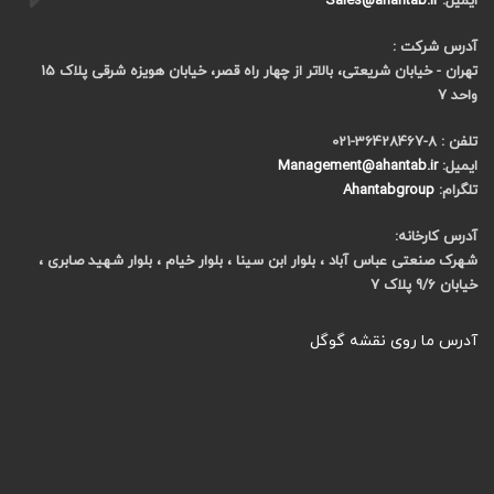
ایمیل:
Sales@ahantab.ir
آدرس شرکت :
تهران - خیابان شریعتی، بالاتر از چهار راه قصر، خیابان هویزه شرقی پلاک 15
واحد 7
تلفن : 8-36428467-021
ایمیل:
Management@ahantab.ir
تلگرام:
Ahantabgroup
آدرس کارخانه:
شهرک صنعتی عباس آباد ، بلوار ابن سینا ، بلوار خیام ، بلوار شهید صابری ،
خیابان 9/6 پلاک 7
آدرس ما روی نقشه گوگل