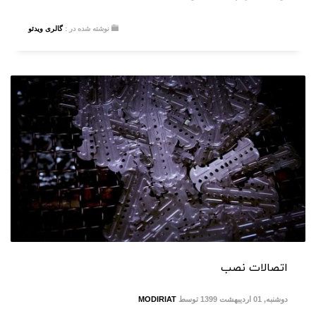
نوشته شده در :
گالری ویدئو
اتصالات نصب
دوشنبه, 01 اردیبهشت 1399
توسط
MODIRIAT