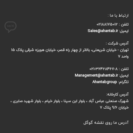
ارتباط با ما :
تلفن : 02188175012
ایمیل:
Sales@ahantab.ir
آدرس شرکت :
تهران - خیابان شریعتی، بالاتر از چهار راه قصر، خیابان هویزه شرقی پلاک 15
واحد 7
تلفن : 8-36428467-021
ایمیل:
Management@ahantab.ir
تلگرام:
Ahantabgroup
آدرس کارخانه:
شهرک صنعتی عباس آباد ، بلوار ابن سینا ، بلوار خیام ، بلوار شهید صابری ،
خیابان 9/6 پلاک 7
آدرس ما روی نقشه گوگل