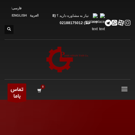
فارسی
نیاز به مشاوره دارید ؟
(8
العربية
ENGLISH
خط) 02188175012
تماس
باما