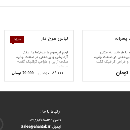
پسرانه
لباس طرح دار
حراج!
 یا طرح‌نما به متنی
لورم ایپسوم یا طرح‌نما به متنی
بی‌معنی در صنعت چاپ،
آزمایشی و بی‌معنی در صنعت چاپ،
 و طراحی گرافیک گفته
صفحه‌آرایی و طراحی گرافیک گفته
می‌شود
قیمت
قیمت
تومان
89.000
تومان
79.000
تومان
اصلی
فعلی
89.000 تومان
بود.
است.
ارتباط با ما :
تلفن : 02188175012
ایمیل:
Sales@ahantab.ir