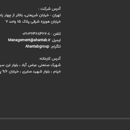
آدرس شرکت :
تهران - خیابان شریعتی، بالاتر از چهار را
خیابان هویزه شرقی پلاک 15 واحد 7
تلفن : 8-36428467-021
ایمیل:
Management@ahantab.ir
تلگرام:
Ahantabgroup
آدرس کارخانه:
شهرک صنعتی عباس آباد ، بلوار ابن سینا 
خیام ، بلوار شهید صابری ، خیابان 9/6 پلاک 7