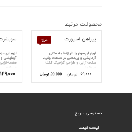
محصولات مرتبط
پیراهن اسپورت
سویشرت 
حراج!
لورم ایپسوم یا طرح‌نما به متنی
لورم ایپسوم
آزمایشی و بی‌معنی در صنعت چاپ،
آزمایشی و 
صفحه‌آرایی و طراحی گرافیک گفته
صفحه‌آرایی
می‌شود
می‌شود
قیمت
قیمت
129.000
69.000
تومان
59.000
تومان
اصلی
فعلی
69.000 تومان
59.000 تومان
بود.
است.
دسترسی سریع
لیست قیمت