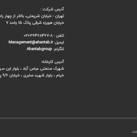
آدرس شرکت :
تهران - خیابان شریعتی، بالاتر از چهار را
خیابان هویزه شرقی پلاک 15 واحد 7
تلفن : 8-36428467-021
ایمیل:
Management@ahantab.ir
تلگرام:
Ahantabgroup
آدرس کارخانه:
شهرک صنعتی عباس آباد ، بلوار ابن سینا 
خیام ، بلوار شهید صابری ، خیابان 9/6 پلاک 7
شد.