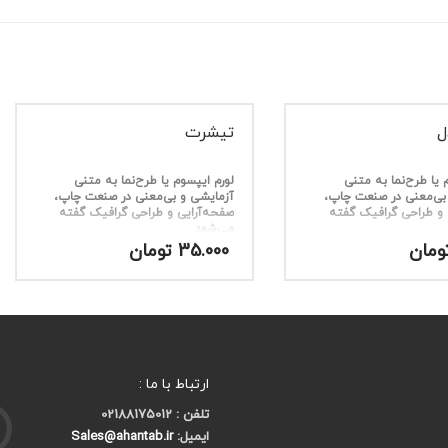
ل
تیشرت
 یا طرح‌نما به متنی
لورم ایپسوم یا طرح‌نما به متنی
بی‌معنی در صنعت چاپ،
آزمایشی و بی‌معنی در صنعت چاپ،
 و طراحی گرافیک گفته
صفحه‌آرایی و طراحی گرافیک گفته
می‌شود
ومان
35.000
تومان
ارتباط با ما :
تلفن : 02188175012
ایمیل:
Sales@ahantab.ir