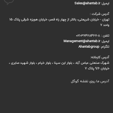
ایمیل:
Sales@ahantab.ir
آدرس شرکت :
تهران - خیابان شریعتی، بالاتر از چهار راه قصر، خیابان هویزه شرقی پلاک 15
واحد 7
تلفن : 8-36428467-021
ایمیل:
Management@ahantab.ir
تلگرام:
Ahantabgroup
آدرس کارخانه:
شهرک صنعتی عباس آباد ، بلوار ابن سینا ، بلوار خیام ، بلوار شهید صابری ،
خیابان 9/6 پلاک 7
آدرس ما روی نقشه گوگل