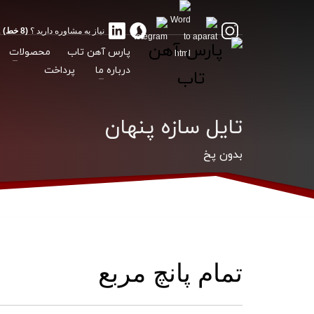
نیاز به مشاوره دارید ؟
(8 خط) 02188175012
پارس آهن تاب
محصولات
درباره ما
پرداخت
تایل سازه پنهان
بدون پخ
تمام پانچ مربع