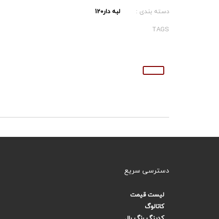
دسته بندی :
لبه دار120
TAGS
دسترسی سریع
لیست قیمت
کاتالوگ
کدینگ رنگ رال