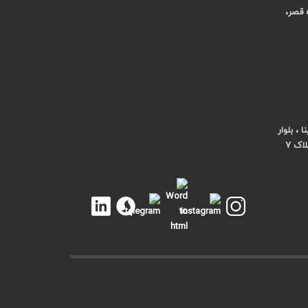
ه قصر،
، بلوار