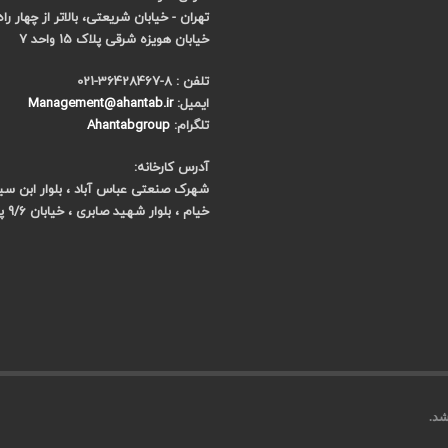
تهران - خیابان شریعتی، بالاتر از چهار را
خیابان هویزه شرقی پلاک 15 واحد 7
تلفن : 8-36428467-021
ایمیل:
Management@ahantab.ir
تلگرام:
Ahantabgroup
آدرس کارخانه:
شهرک صنعتی عباس آباد ، بلوار ابن سینا 
خیام ، بلوار شهید صابری ، خیابان 9/6 پلاک 7
شد.