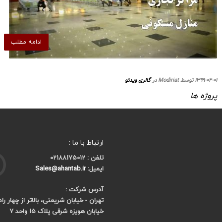
ادامه مطلب
۱۳۹۹-۰۲-۰۱ توسط Modiriat در
گالری ویدئو
پروژه ها
ارتباط با ما :
تلفن : 02188175012
ایمیل:
Sales@ahantab.ir
آدرس شرکت :
تهران - خیابان شریعتی، بالاتر از چهار را
خیابان هویزه شرقی پلاک 15 واحد 7