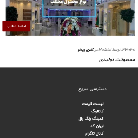
ادامه مطلب
۱۳۹۹-۰۲-۰۱ توسط Modiriat در
گالری ویدئو
محصولات تولیدی
دسترسی سریع
لیست قیمت
کاتالوگ
کدینگ رنگ رال
ایران کد
کانال تلگرام