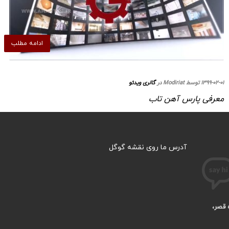
ادامه مطلب
۱۳۹۹-۰۲-۰۱ توسط Modiriat در
گالری ویدئو
معرفی پارس آهن تاب
آدرس ما روی نقشه گوگل
ه قصر،